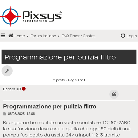
Login
Home
Forum Italiano
FAQ Timer / Contatori / Tachimetri
Login
Register
FAQ
Programmazione per pulizia filtro
2 posts • Page
1
of
1
BarberisG
Programmazione per pulizia filtro
P
08/08/2025, 12:08
o
s
Buongiorno ho montato un vostro contatore TCT101-2ABC.
t
la sua funzione deve essere quella che ogni 50 cicli di una
pompa (collegato da uscita 24v a input 1-2-3 tramite