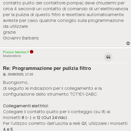
contatto pulito del contattore pompa) deve chiudermi per
circa 4 secondi un contatto di comando di un'elettrovalvola
per la pulizia di questo filtro e resettarsi automaticamente.
avreste per caso qualche consiglio sulla programmazione
da utilizzare.
grazie
Giovanni Barberis
Pixsys tecnico 7
Moderatore
Re: Programmazione per pulizia filtro
P
25/08/2025, 17:10
o
s
Buongiorno,
t
di seguito le indicazioni per il collegamento e la
configurazione dello strumento TCT101-2ABC.
Collegamenti elettrici:
Collegare il contatto pulito per il conteggio (su
I1
) ai
morsetti
8 (- )
e
12 (Out 24Vdc)
.
Per l’utilizzo corretto dell’uscita a relè
Q1
, utilizzare i morsetti
4 e 5
.