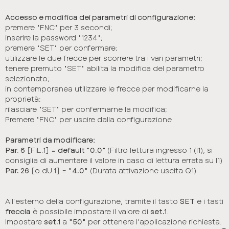
Accesso e modifica dei parametri di configurazione:
premere "FNC" per 3 secondi;
inserire la password "1234";
premere "SET" per confermare;
utilizzare le due frecce per scorrere tra i vari parametri;
tenere premuto "SET" abilita la modifica del parametro
selezionato;
in contemporanea utilizzare le frecce per modificarne la
proprietà;
rilasciare "SET" per confermarne la modifica;
Premere "FNC" per uscire dalla configurazione
Parametri da modificare:
Par. 6
[FiL.1] =
default "0.0"
(Filtro lettura ingresso 1 (I1), si
consiglia di aumentare il valore in caso di lettura errata su I1)
Par. 26
[o.dU.1] =
"4.0"
(Durata attivazione uscita Q1)
All'esterno della configurazione, tramite il tasto
SET
e i tasti
freccia
è possibile impostare il valore di
set.1
.
Impostare
set.1
a
"50"
per ottenere l'applicazione richiesta.