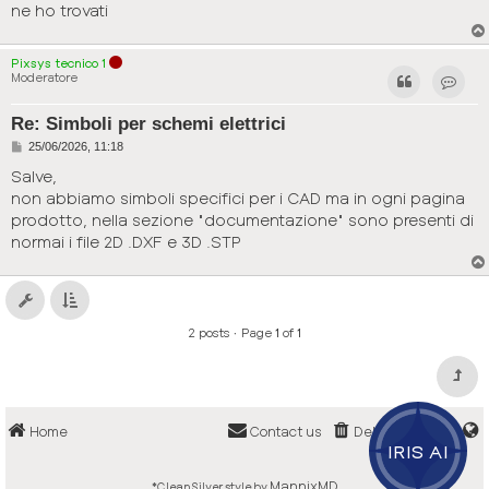
ne ho trovati
Pixsys tecnico 1
Moderatore
Contact
Re: Simboli per schemi elettrici
P
25/06/2026, 11:18
o
s
Salve,
t
non abbiamo simboli specifici per i CAD ma in ogni pagina
prodotto, nella sezione "documentazione" sono presenti di
normai i file 2D .DXF e 3D .STP
2 posts • Page
1
of
1
Home
Contact us
Delete cookies
IRIS AI
MannixMD
*
CleanSilver style by