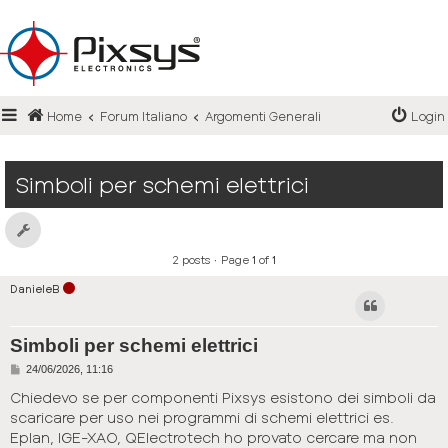
Login
Home
Forum Italiano
Argomenti Generali
Login
Register
FAQ
Simboli per schemi elettrici
2 posts • Page
1
of
1
DanieleB
Simboli per schemi elettrici
P
24/06/2026, 11:16
o
s
Chiedevo se per componenti Pixsys esistono dei simboli da
t
scaricare per uso nei programmi di schemi elettrici es.
Eplan, IGE-XAO, QElectrotech ho provato cercare ma non