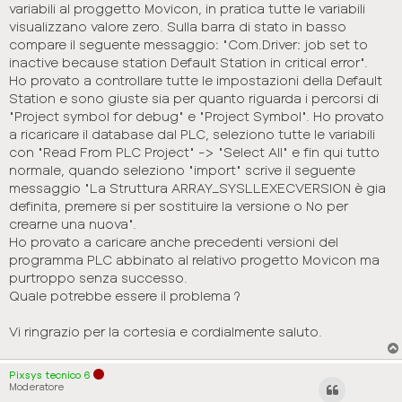
variabili al proggetto Movicon, in pratica tutte le variabili
visualizzano valore zero. Sulla barra di stato in basso
compare il seguente messaggio: "Com.Driver: job set to
inactive because station Default Station in critical error".
Ho provato a controllare tutte le impostazioni della Default
Station e sono giuste sia per quanto riguarda i percorsi di
"Project symbol for debug" e "Project Symbol". Ho provato
a ricaricare il database dal PLC, seleziono tutte le variabili
con "Read From PLC Project" -> "Select All" e fin qui tutto
normale, quando seleziono "import" scrive il seguente
messaggio "La Struttura ARRAY_SYSLLEXECVERSION è gia
definita, premere si per sostituire la versione o No per
crearne una nuova".
Ho provato a caricare anche precedenti versioni del
programma PLC abbinato al relativo progetto Movicon ma
purtroppo senza successo.
Quale potrebbe essere il problema ?
Vi ringrazio per la cortesia e cordialmente saluto.
Pixsys tecnico 6
Moderatore