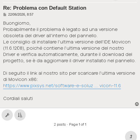
Re: Problema con Default Station
P
22/06/2026, 8:57
o
s
Buongiorno,
t
Probabilmente il problema è legato ad una versione
obsoleta del driver all'interno del pannello.
Le consiglio di installare l'ultima versione dell'IDE Movicon
(11.6.1208), poiché contiene l'ultima versione del nostro
Driver e verifica automaticamente, durante il download del
progetto, se è da aggiornare il driver installato nel pannello.
Di seguito il link al nostro sito per scaricare l'ultima versione
di Movicon x86:
https://www.pixsys.net/software-e-soluz ... vicon-11.6
Cordiali saluti
2 posts • Page
1
of
1