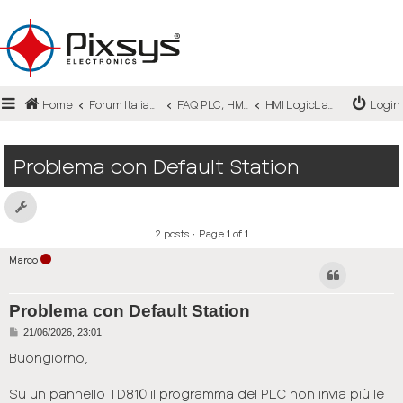
Login
Home
Forum Italiano
FAQ PLC, HMi e Interfacce
HMI LogicLab - Movicon (TD410, TD710, TD810, TD820)
Login
Register
FAQ
Problema con Default Station
2 posts • Page
1
of
1
Marco
Problema con Default Station
P
21/06/2026, 23:01
o
s
Buongiorno,
t
Su un pannello TD810 il programma del PLC non invia più le