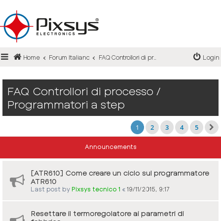
Login
Home
Forum Italiano
FAQ Controllori di processo / Programmatori a step
Login
Register
FAQ
FAQ Controllori di processo /
Programmatori a step
1
2
3
4
5
Announcements
[ATR610] Come creare un ciclo sul programmatore
ATR610
Last post by
Pixsys tecnico 1
«
19/11/2015, 9:17
Resettare il termoregolatore ai parametri di