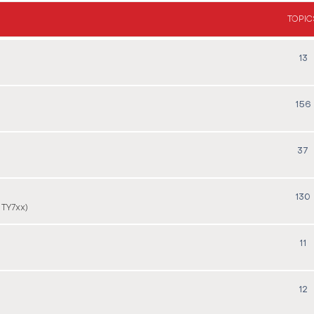
TOPIC
13
156
37
130
 TY7xx)
11
12