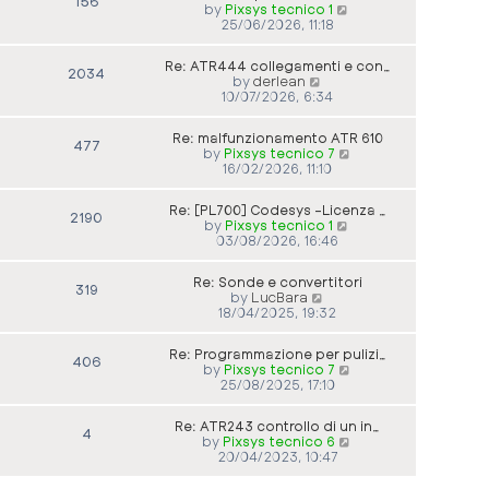
156
V
by
Pixsys tecnico 1
i
25/06/2026, 11:18
e
w
Re: ATR444 collegamenti e con…
t
2034
V
by
derlean
h
i
10/07/2026, 6:34
e
e
l
w
a
Re: malfunzionamento ATR 610
t
477
t
V
by
Pixsys tecnico 7
h
e
i
16/02/2026, 11:10
e
s
e
l
t
w
a
p
Re: [PL700] Codesys -Licenza …
t
2190
t
o
V
by
Pixsys tecnico 1
h
e
s
i
03/08/2026, 16:46
e
s
t
e
l
t
w
a
p
Re: Sonde e convertitori
t
319
t
o
V
by
LucBara
h
e
s
i
18/04/2025, 19:32
e
s
t
e
l
t
w
a
p
Re: Programmazione per pulizi…
t
406
t
o
V
by
Pixsys tecnico 7
h
e
s
i
25/08/2025, 17:10
e
s
t
e
l
t
w
a
p
Re: ATR243 controllo di un in…
t
4
t
o
V
by
Pixsys tecnico 6
h
e
s
i
20/04/2023, 10:47
e
s
t
e
l
t
w