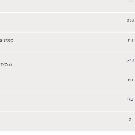
41
633
 a step
114
576
 TY7xx)
121
134
3