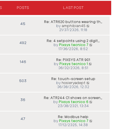
a
p
t
t
o
h
S
POSTS
LAST POST
e
s
e
s
t
l
t
a
p
Re: ATR620 buttons wearing th…
45
t
o
V
by
amphibian45
e
s
i
21/07/2026, 11:18
s
t
e
t
w
p
Re: 4 setpoints using 2 digit…
t
492
o
V
by
Pixsys tecnico 7
h
s
i
17/06/2026, 8:52
e
t
e
l
w
a
Re: PIXSYS ATR 901
t
146
t
V
by
Pixsys tecnico 1
h
e
i
06/02/2026, 8:51
e
s
e
l
t
w
a
p
Re: touch-screen setup
t
503
t
o
V
by
hosieryadept
h
e
s
i
06/08/2026, 12:32
e
s
t
e
l
t
w
a
p
Re: ATR244 C1 shows on screen…
t
36
t
o
V
by
Pixsys tecnico 6
h
e
s
i
23/08/2021, 10:34
e
s
t
e
l
t
w
a
p
Re: Modbus help
t
47
t
o
V
by
Pixsys tecnico 7
h
e
s
i
17/12/2025, 14:38
e
s
t
e