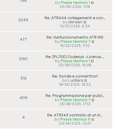
156
V
by
Pixsys tecnico 1
i
25/06/2026, 11:18
e
w
Re: ATR444 collegamenti e con…
t
2034
V
by
derlean
h
i
10/07/2026, 6:34
e
e
l
w
a
Re: malfunzionamento ATR 610
t
477
t
V
by
Pixsys tecnico 7
h
e
i
16/02/2026, 11:10
e
s
e
l
t
w
a
p
Re: [PL700] Codesys -Licenza …
t
2190
t
o
V
by
Pixsys tecnico 1
h
e
s
i
03/08/2026, 16:46
e
s
t
e
l
t
w
a
p
Re: Sonde e convertitori
t
319
t
o
V
by
LucBara
h
e
s
i
18/04/2025, 19:32
e
s
t
e
l
t
w
a
p
Re: Programmazione per pulizi…
t
406
t
o
V
by
Pixsys tecnico 7
h
e
s
i
25/08/2025, 17:10
e
s
t
e
l
t
w
a
p
Re: ATR243 controllo di un in…
t
4
t
o
V
by
Pixsys tecnico 6
h
e
s
i
20/04/2023, 10:47
e
s
t
e
l
t
w