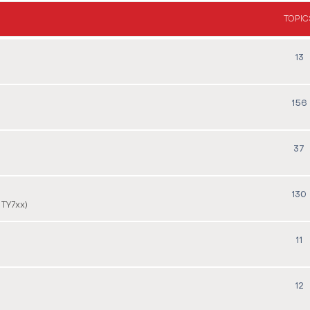
TOPIC
13
156
37
130
 TY7xx)
11
12