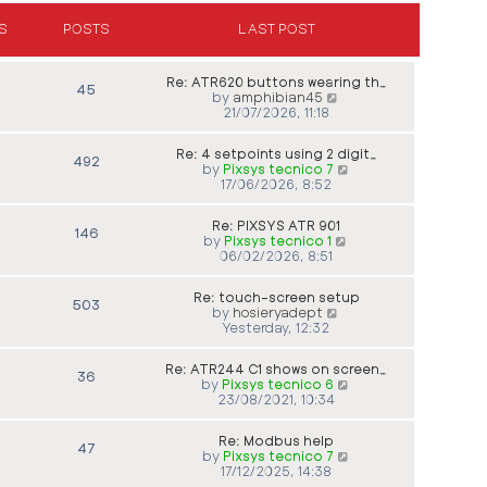
a
p
t
t
o
h
S
POSTS
LAST POST
e
s
e
s
t
l
t
a
p
Re: ATR620 buttons wearing th…
45
t
o
V
by
amphibian45
e
s
i
21/07/2026, 11:18
s
t
e
t
w
p
Re: 4 setpoints using 2 digit…
t
492
o
V
by
Pixsys tecnico 7
h
s
i
17/06/2026, 8:52
e
t
e
l
w
a
Re: PIXSYS ATR 901
t
146
t
V
by
Pixsys tecnico 1
h
e
i
06/02/2026, 8:51
e
s
e
l
t
w
a
p
Re: touch-screen setup
t
503
t
o
V
by
hosieryadept
h
e
s
i
Yesterday, 12:32
e
s
t
e
l
t
w
a
p
Re: ATR244 C1 shows on screen…
t
36
t
o
V
by
Pixsys tecnico 6
h
e
s
i
23/08/2021, 10:34
e
s
t
e
l
t
w
a
p
Re: Modbus help
t
47
t
o
V
by
Pixsys tecnico 7
h
e
s
i
17/12/2025, 14:38
e
s
t
e