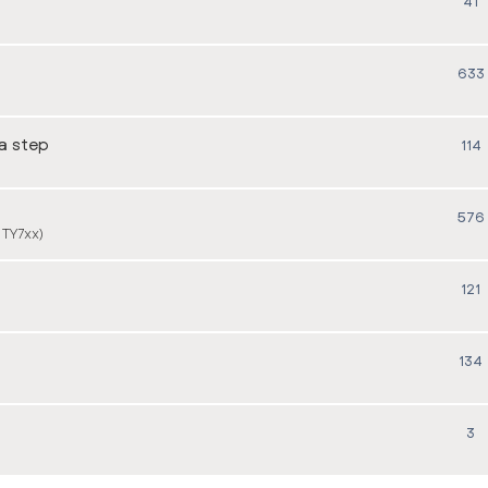
41
633
 a step
114
576
 TY7xx)
121
134
3