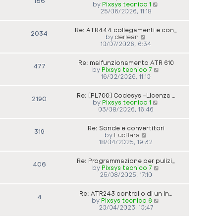
156
V
by
Pixsys tecnico 1
i
25/06/2026, 11:18
e
w
Re: ATR444 collegamenti e con…
t
2034
V
by
derlean
h
i
10/07/2026, 6:34
e
e
l
w
a
Re: malfunzionamento ATR 610
t
477
t
V
by
Pixsys tecnico 7
h
e
i
16/02/2026, 11:10
e
s
e
l
t
w
a
p
Re: [PL700] Codesys -Licenza …
t
2190
t
o
V
by
Pixsys tecnico 1
h
e
s
i
03/08/2026, 16:46
e
s
t
e
l
t
w
a
p
Re: Sonde e convertitori
t
319
t
o
V
by
LucBara
h
e
s
i
18/04/2025, 19:32
e
s
t
e
l
t
w
a
p
Re: Programmazione per pulizi…
t
406
t
o
V
by
Pixsys tecnico 7
h
e
s
i
25/08/2025, 17:10
e
s
t
e
l
t
w
a
p
Re: ATR243 controllo di un in…
t
4
t
o
V
by
Pixsys tecnico 6
h
e
s
i
20/04/2023, 10:47
e
s
t
e
l
t
w