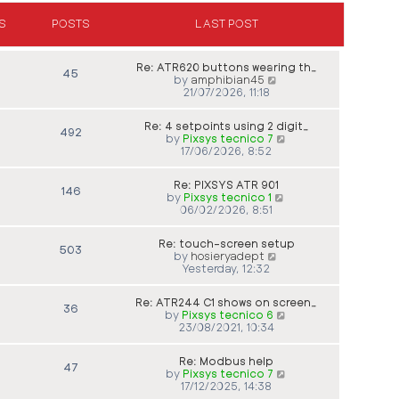
a
p
t
t
o
h
S
POSTS
LAST POST
e
s
e
s
t
l
t
a
p
Re: ATR620 buttons wearing th…
45
t
o
V
by
amphibian45
e
s
i
21/07/2026, 11:18
s
t
e
t
w
p
Re: 4 setpoints using 2 digit…
t
492
o
V
by
Pixsys tecnico 7
h
s
i
17/06/2026, 8:52
e
t
e
l
w
a
Re: PIXSYS ATR 901
t
146
t
V
by
Pixsys tecnico 1
h
e
i
06/02/2026, 8:51
e
s
e
l
t
w
a
p
Re: touch-screen setup
t
503
t
o
V
by
hosieryadept
h
e
s
i
Yesterday, 12:32
e
s
t
e
l
t
w
a
p
Re: ATR244 C1 shows on screen…
t
36
t
o
V
by
Pixsys tecnico 6
h
e
s
i
23/08/2021, 10:34
e
s
t
e
l
t
w
a
p
Re: Modbus help
t
47
t
o
V
by
Pixsys tecnico 7
h
e
s
i
17/12/2025, 14:38
e
s
t
e