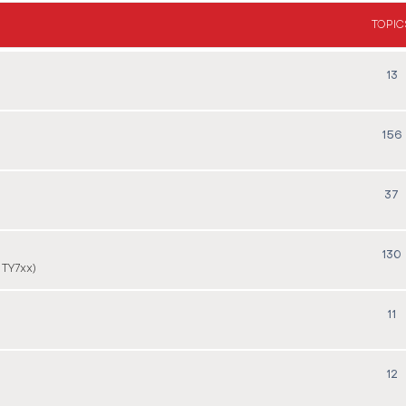
TOPIC
13
156
37
130
 TY7xx)
11
12